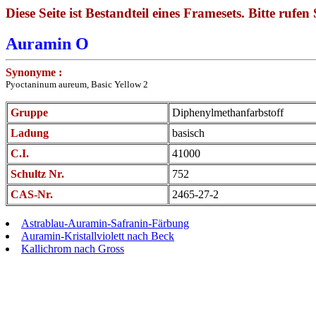
Diese Seite ist Bestandteil eines Framesets. Bitte rufen 
Auramin O
Synonyme :
Pyoctaninum aureum, Basic Yellow 2
Gruppe
Diphenylmethanfarbstoff
Ladung
basisch
C.I.
41000
Schultz Nr.
752
CAS-Nr.
2465-27-2
Astrablau-Auramin-Safranin-Färbung
Auramin-Kristallviolett nach Beck
Kallichrom nach Gross