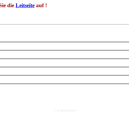
Sie die
Leitseite
auf !
© by Armin Eisner