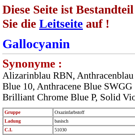
Diese Seite ist Bestandtei
Sie die
Leitseite
auf !
Gallocyanin
Synonyme :
Alizarinblau RBN, Anthracenbla
Blue 10, Anthracene Blue SWGG
Brilliant Chrome Blue P, Solid Vio
Gruppe
Oxazinfarbstoff
Ladung
basisch
C.I.
51030