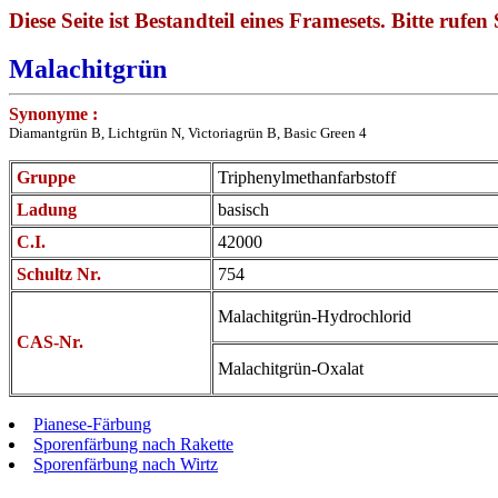
Diese Seite ist Bestandteil eines Framesets. Bitte rufen 
Malachitgrün
Synonyme :
Diamantgrün B, Lichtgrün N, Victoriagrün B, Basic Green 4
Gruppe
Triphenylmethanfarbstoff
Ladung
basisch
C.I.
42000
Schultz Nr.
754
Malachitgrün-Hydrochlorid
CAS-Nr.
Malachitgrün-Oxalat
Pianese-Färbung
Sporenfärbung nach Rakette
Sporenfärbung nach Wirtz