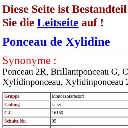
Diese Seite ist Bestandtei
Sie die
Leitseite
auf !
Ponceau de Xylidine
Synonyme :
Ponceau 2R, Brillantponceau G, C
Xylidinponceau, Xylidinponceau 2
Gruppe
Monoazofarbstoff
Ladung
sauer
C.I.
16150
Schultz Nr.
95