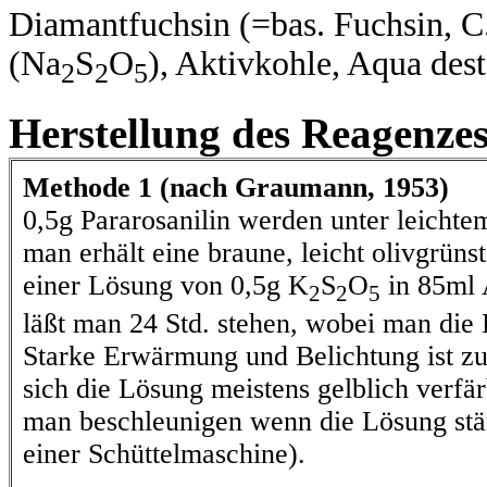
Diamantfuchsin (=bas. Fuchsin, C.
(Na
S
O
), Aktivkohle, Aqua dest
2
2
5
Herstellung des Reagenze
Methode 1 (nach Graumann, 1953)
0,5g Pararosanilin werden unter leichte
man erhält eine braune, leicht olivgrüns
einer Lösung von 0,5g K
S
O
in 85ml 
2
2
5
läßt man 24 Std. stehen, wobei man die 
Starke Erwärmung und Belichtung ist zu
sich die Lösung meistens gelblich verf
man beschleunigen wenn die Lösung stän
einer Schüttelmaschine).