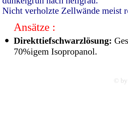
dunkelgrün nach hellgrau.
Nicht verholzte Zellwände meist r
Ansätze :
Direkttiefschwarzlösung:
Gesä
70%igem Isopropanol.
© by