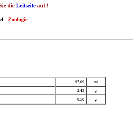
Sie die
Leitseite
auf !
tel
Zoologie
97,09
ml
2,43
g
0,50
g