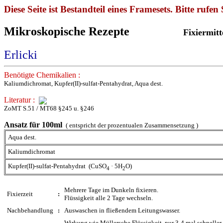
Diese Seite ist Bestandteil eines Framesets. Bitte rufen 
Mikroskopische Rezepte
Fixiermit
Erlicki
Benötigte Chemikalien :
Kaliumdichromat, Kupfer(II)-sulfat-Pentahydrat, Aqua dest.
Literatur :
ZoMT S.51 / MT68 §245 u. §246
Ansatz für 100ml
( entspricht der prozentualen Zusammensetzung )
Aqua dest.
Kaliumdichromat
Kupfer(II)-sulfat-Pentahydrat (CuSO
· 5H
O)
4
2
Mehrere Tage im Dunkeln fixieren.
Fixierzeit
:
Flüssigkeit alle 2 Tage wechseln.
Nachbehandlung
:
Auswaschen in fließendem Leitungswasser.
Wirkung wie Müllersche Flüssigkeit, nur 3-4 mal schneller.