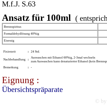
M.f.J. S.63
Ansatz für 100ml
( entspric
Brennspiritus
Formaldehydlösung 40%ig
Eisessig
Fixierzeit
:
24 Std.
Auswaschen mit Ethanol 60%ig, 2-3mal wechseln
Nachbehandlung
:
zum Auswaschen kann denaturierter Ethanol (kein Brennspi
Bemerkung
:
-
Eignung :
Übersichtspräparate
© by