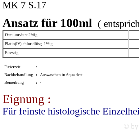
MK 7 S.17
Ansatz für 100ml
( entspric
Osmiumsäure 2%ig
Platin(IV)-chloridlösg. 1%ig
Eisessig
Fixierzeit
:
-
Nachbehandlung
:
Auswaschen in Aqua dest.
Bemerkung
:
-
Eignung :
Für feinste histologische Einzelhei
© by