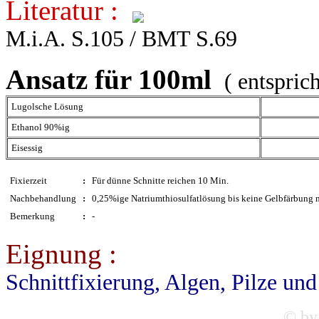
Literatur :
M.i.A. S.105 / BMT S.69
Ansatz für 100ml
( entspric
Lugolsche Lösung
Ethanol 90%ig
Eisessig
Fixierzeit
:
Für dünne Schnitte reichen 10 Min.
Nachbehandlung
:
0,25%ige Natriumthiosulfatlösung bis keine Gelbfärbung m
Bemerkung
:
-
Eignung :
Schnittfixierung, Algen, Pilze un
© by