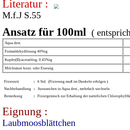
Literatur :
M.f.J S.55
Ansatz für 100ml
( entspric
Aqua dest.
Formaldehydlösung 40%ig
Kupfer(II)-acetatlösg. 0.45%ig
Milchsäure konz. oder Eisessig
Fixierzeit
:
6 Std. (Fixierung muß im Dunkeln erfolgen.)
Nachbehandlung
:
Auswaschen in Aqua dest., mehrfach wechseln.
Bemerkung
:
Fixiergemisch zur Erhaltung der natürlichen Chlorophyllf
Eignung :
Laubmoosblättchen