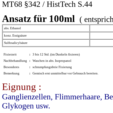
MT68 §342 / HistTech S.44
Ansatz für 100ml
( entspric
abs. Ethanol
konz. Essigsäure
Sulfosalicylsäure
Fixierzeit
:
3 bis 12 Std. (im Dunkeln fixieren)
Nachbehandlung
:
Waschen in abs. Isopropanol
Besonderes
:
schrumpfungsfreie Fixierung
Bemerkung
:
Gemisch erst unmittelbar vor Gebrauch bereiten.
Eignung :
Ganglienzellen, Flimmerhaare, Bec
Glykogen usw.