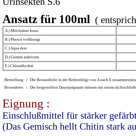
Urinsekten S.6
Ansatz für 100ml
( entspric
A.) Milchsäure konz.
B.) Phenol verflüssigt
C.) Aqua dest.
D.) Gummi arabicum
E.) Chloralhydrat
Herstellung
:
Die Bestandteile in der Reihenfolge von A nach E zusammenmisc
Besonderes
:
Die hergestellten Dauerpräparate müssen mit einem dichtschlie
Eignung :
Einschlußmittel für stärker gefär
(Das Gemisch hellt Chitin stark au