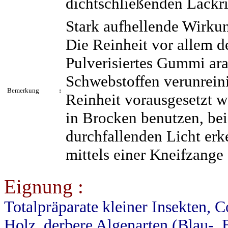
dichtschließenden Lackr
Stark aufhellende Wirku
Die Reinheit vor allem d
Pulverisiertes Gummi ar
Schwebstoffen verunrein
Bemerkung
:
Reinheit vorausgesetzt w
in Brocken benutzen, be
durchfallenden Licht er
mittels einer Kneifzange 
Eignung :
Totalpräparate kleiner Insekten, 
Holz, derbere Algenarten (Blau-, B