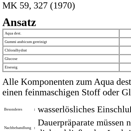
MK 59, 327 (1970)
Ansatz
Aqua dest.
Gummi arabicum gereinigt
Chloralhydrat
Glucose
Eisessig
Alle Komponenten zum Aqua dest.
einen feinmaschigen Stoff oder Gla
wasserlösliches Einschlu
Besonderes
:
Dauerpräparate müssen n
Nachbehandlung
: